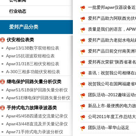
公司新闻
一批爱邦apwr仪器设备
行业动态
爱邦产品助力阿联酋光伏
爱邦产品分类
质量是我们的语言，AP
伏安相位表类
爱邦产品助力老挝水电站
Apwr13/13B数字双钳相位表
爱邦产品日前交付南美洲
Apwr15抗谐波双钳相位表
爱邦再次荣获“陕西省著名
Apwr31/31B三相伏安相位表
A-300三相多功能伏安相位表
喜讯：祝贺我公司相继在
继电保护回路矢量分析仪类
祝贺我公司在国网福建省
Apwr51/51B保护回路矢量分析仪
团队活动--2012趣味运动
Apwr51E继电保护回路矢量分析仪
新品上市-最便携的电力
手持式电力故障录波器类
Apwr45/45B四通道交流量记录仪
公司2011年度工作总结
Apwr43/44B直流及开关量记录仪
团队活动--翠华山远足
Apwr71手持式电力录波分析仪