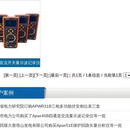
4B直流开关量示波记录仪
[第一页] [上一页][下一页] [最后一页]
|
共1页 / 1条信息 / 当前第1页
户案例
VIEW MORE
4B直流开关量示波记录仪
省电力研究院订购APWR31B三相多功能伏安相位表三套
市电力公司购买了Apwr45B四通道交流量示波记录仪等一批
同煤大唐塔山发电有限公司购买Apwr51E保护回路矢量分析仪等一批