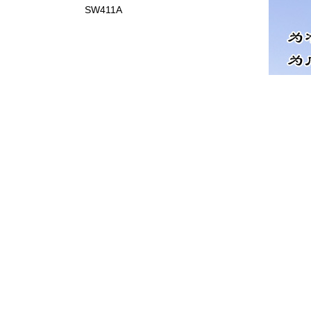
SW411A