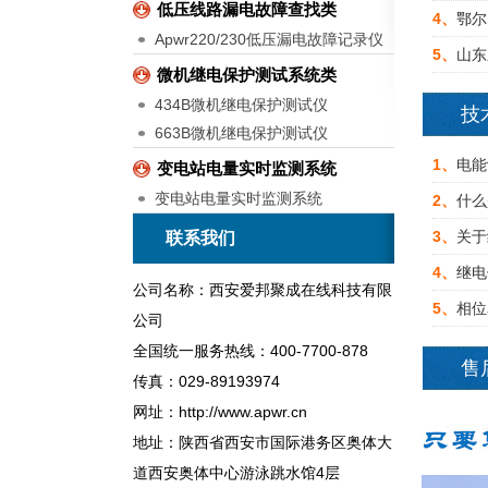
低压线路漏电故障查找类
4、
鄂尔
Apwr220/230低压漏电故障记录仪
5、
山东
微机继电保护测试系统类
434B微机继电保护测试仪
技
663B微机继电保护测试仪
1、
电能
变电站电量实时监测系统
变电站电量实时监测系统
2、
什么
3、
关于
联系我们
4、
继电
公司名称：西安爱邦聚成在线科技有限
5、
相位
公司
全国统一服务热线：400-7700-878
售
传真：029-89193974
网址：http://www.apwr.cn
地址：陕西省西安市国际港务区奥体大
道西安奥体中心游泳跳水馆4层