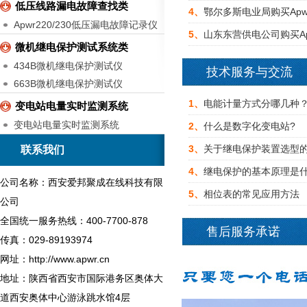
低压线路漏电故障查找类
4、
鄂尔多斯电业局购买Ap
Apwr220/230低压漏电故障记录仪
5、
山东东营供电公司购买A
微机继电保护测试系统类
434B微机继电保护测试仪
技术服务与交流
663B微机继电保护测试仪
1、
电能计量方式分哪几种
变电站电量实时监测系统
变电站电量实时监测系统
2、
什么是数字化变电站?
3、
关于继电保护装置选型
联系我们
4、
继电保护的基本原理是什
公司名称：西安爱邦聚成在线科技有限
5、
相位表的常见应用方法
公司
全国统一服务热线：400-7700-878
售后服务承诺
传真：029-89193974
网址：http://www.apwr.cn
地址：陕西省西安市国际港务区奥体大
道西安奥体中心游泳跳水馆4层