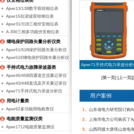
伏安相位表类
Apwr13/13B数字双钳相位表
Apwr15抗谐波双钳相位表
Apwr31/31B三相伏安相位表
A-300三相多功能伏安相位表
继电保护回路矢量分析仪类
Apwr51/51B保护回路矢量分析仪
Apwr51E继电保护回路矢量分析仪
Apwr71手持式电力录波分析
手持式电力故障录波器类
Apwr45/45B四通道交流量记录仪
[第一页] [上一页]
Apwr43/44B直流及开关量记录仪
Apwr71手持式电力录波分析仪
用户案例
VIEW MORE
用电计量类
Apwr62多功能用电检查仪
Apwr71手持式电力录波分析
1、
山东省电力研究院订购A
电能质量监测仪类
2、
上海市电力公司购买了A
Apwr1712电能质量监测仪
3、
山西同煤大唐塔山发电有