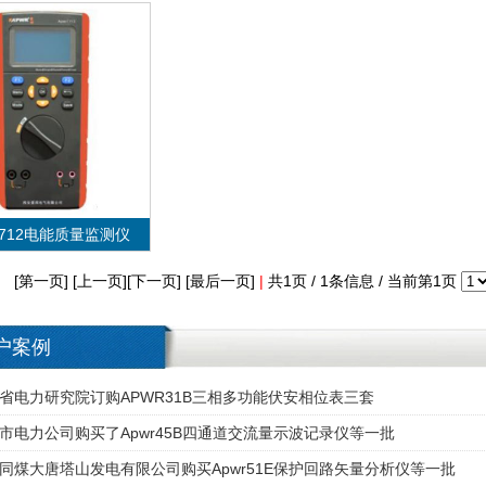
r1712电能质量监测仪
[第一页] [上一页][下一页] [最后一页]
|
共1页 / 1条信息 / 当前第1页
户案例
VIEW MORE
r1712电能质量监测仪
省电力研究院订购APWR31B三相多功能伏安相位表三套
市电力公司购买了Apwr45B四通道交流量示波记录仪等一批
同煤大唐塔山发电有限公司购买Apwr51E保护回路矢量分析仪等一批