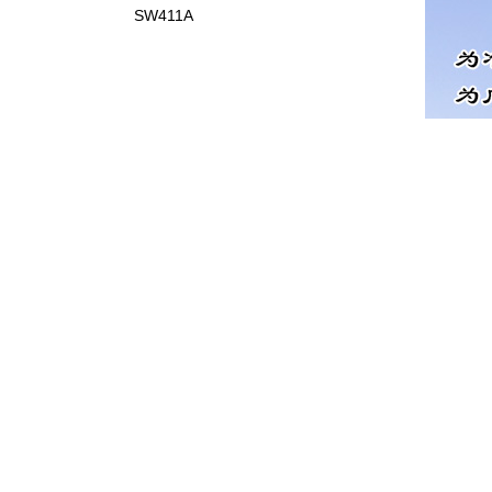
SW411A