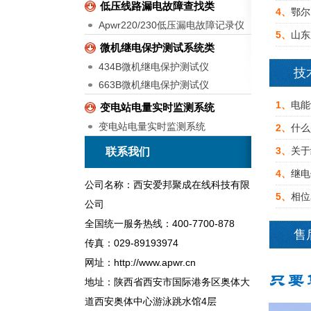
低压线路漏电故障查找类
4、
鄂尔
Apwr220/230低压漏电故障记录仪
5、
山东
微机继电保护测试系统类
434B微机继电保护测试仪
技
663B微机继电保护测试仪
1、
电能
变电站电量实时监测系统
变电站电量实时监测系统
2、
什么
3、
关于
联系我们
4、
继电
公司名称：西安爱邦聚成在线科技有限
5、
相位
公司
全国统一服务热线：400-7700-878
售
传真：029-89193974
网址：http://www.apwr.cn
地址：陕西省西安市国际港务区奥体大
道西安奥体中心游泳跳水馆4层