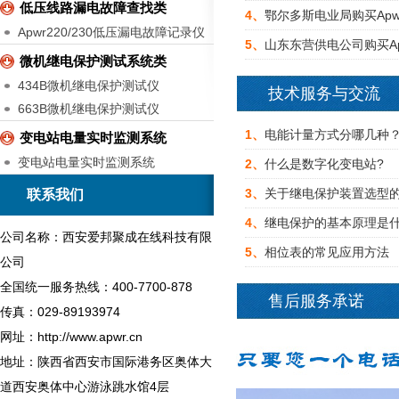
低压线路漏电故障查找类
4、
鄂尔多斯电业局购买Ap
Apwr220/230低压漏电故障记录仪
5、
山东东营供电公司购买A
微机继电保护测试系统类
434B微机继电保护测试仪
技术服务与交流
663B微机继电保护测试仪
1、
电能计量方式分哪几种
变电站电量实时监测系统
变电站电量实时监测系统
2、
什么是数字化变电站?
3、
关于继电保护装置选型
联系我们
4、
继电保护的基本原理是什
公司名称：西安爱邦聚成在线科技有限
5、
相位表的常见应用方法
公司
全国统一服务热线：400-7700-878
售后服务承诺
传真：029-89193974
网址：http://www.apwr.cn
地址：陕西省西安市国际港务区奥体大
道西安奥体中心游泳跳水馆4层