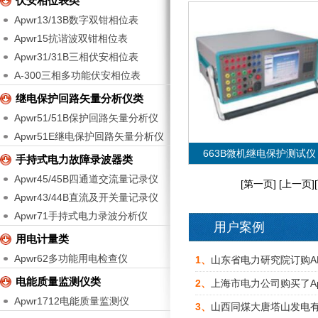
伏安相位表类
Apwr13/13B数字双钳相位表
Apwr15抗谐波双钳相位表
Apwr31/31B三相伏安相位表
A-300三相多功能伏安相位表
继电保护回路矢量分析仪类
Apwr51/51B保护回路矢量分析仪
Apwr51E继电保护回路矢量分析仪
663B微机继电保护测试仪
手持式电力故障录波器类
Apwr45/45B四通道交流量记录仪
[第一页] [上一页]
Apwr43/44B直流及开关量记录仪
Apwr71手持式电力录波分析仪
用户案例
VIEW MORE
用电计量类
Apwr62多功能用电检查仪
663B微机继电保护测试仪
1、
山东省电力研究院订购A
电能质量监测仪类
2、
上海市电力公司购买了A
Apwr1712电能质量监测仪
3、
山西同煤大唐塔山发电有