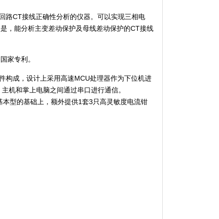
回路
CT
接线正确性分析的仪器。可以实现三相电
的是，能分析主变差动保护及母线差动保护的
CT
接线
国家专利。
件构成，设计上采用高速
MCU
处理器作为下位机进
，主机和掌上电脑之间通过串口进行通信。
基本型的基础上，额外提供
1
套
3
只高灵敏度电流钳