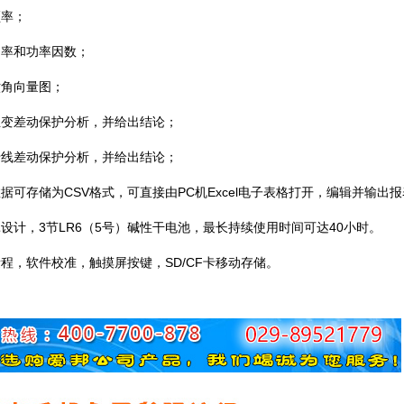
频率；
功率和功率因数；
六角向量图；
主变差动保护分析，并给出结论；
母线差动保护分析，并给出结论；
数据可存储为
CSV
格式，可直接由
PC
机
Excel
电子表格打开，编辑并输出报
耗设计，
3
节
LR6
（
5
号）碱性干电池，最长持续使用时间可达
40
小时。
量程，软件校准，触摸屏按键，
SD/CF
卡移动存储。