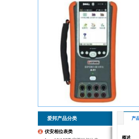
销售工程师 张晓云
029--89521779
029--89193974
400-7700878
1
2
3
4
5
6
爱邦产品分类
产
伏安相位表类
概述