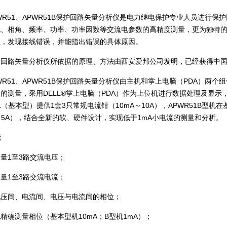
R51
、
APWR51B
保护回路矢量分析仪是电力继电保护专业人员进行保护
流、相角、频率、功率、功率因数等交流电参数的高精度测量，更为独特
性，发现接线错误，并能指出错误的具体原因。
路矢量分析仪所依据的原理、方法由西安爱邦公司发明，已经获得中国
R51
、
APWR51B
保护回路矢量分析仪由主机和掌上电脑（
PDA
）两个组
数的测量，采用
DELL®
掌上电脑（
PDA
）作为上位机进行数据处理及显示
1
（基本型）提供
1
套
3
只常规电流钳（
10mA
～
10A
），
APWR51B
型机在
～
5A
），结合全新的软、硬件设计，实现低于
1mA
小电流的测量和分析。
能
测量
1
至
3
路交流电压；
测量
1
至
3
路交流电流；
电压间、电流间、电压与电流间的相位；
流精确测量相位（基本型机
10mA
；
B
型机
1mA
）；