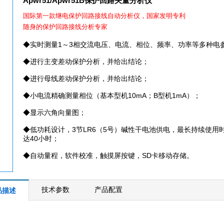
Apwr51/Apwr51B保护回路矢量分析仪
国际第一款继电保护回路接线自动分析仪，国家发明专利
随身的保护回路接线分析专家
◆实时测量1～3相交流电压、电流、相位、频率、功率等多种电
◆进行主变差动保护分析，并给出结论；
◆进行母线差动保护分析，并给出结论；
销售工程师 王彦
销售工程师 杨媛
◆小电流精确测量相位（基本型机10mA；B型机1mA）；
029--89521779
029--89
◆显示六角向量图；
029--89193974
029--89
◆低功耗设计，3节LR6（5号）碱性干电池供电，最长持续使用
400-7700878
400-770
达40小时；
◆自动量程，软件校准，触摸屏按键，SD卡移动存储。
技术参数
产品配置
品描述