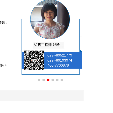
参数；
销售工程师 郑玲
销售工程师
521779
029--89521779
0
193974
029--89193974
0
时间可
0878
400-7700878
4