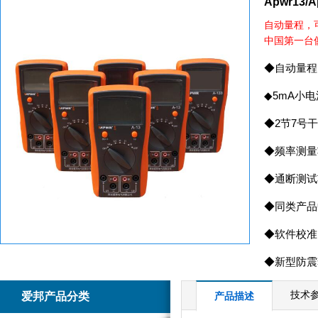
Apwr13
自动量程，
中国第一台
◆自动量程
◆5mA小
◆2节7号
销售工程师 张晓云
销售工程师 王彦
◆频率测量
029--89521779
029--89521779
029--89193974
029--89193974
◆通断测试
400-7700878
400-7700878
◆同类产品
5
6
◆软件校准
◆新型防震
技术
爱邦产品分类
产品描述