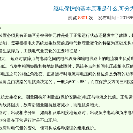
继电保护的基本原理是什么,可分
浏览
8301
次 发布时间：2016/6/
：
装置
必须具有正确区分被保护元件是处于正常运行状态还是发生了故障，
功能，需要根据
电力系统
发生故障前后电气物理量变化的特征为基础来构
发生故障后，工频电气量变化的主要特征是：
增大。 短路时故障点与电源之间的电气设备和输电线路上的电流将由
负荷
降低。当发生
相间短路
和接地短路故障时，系统各点的相间电压或相电压
与电压之间的相位角改变。正常运行时电流与电压间的相位角是负荷的功
位角是由线路的阻抗角决定的，一般为
60°
～
85°
，而在保护反方向
三相短
阻抗发生变化。测量阻抗即测量点
(
保护安装处
)
电压与电流之比值。正常运
为线路阻抗，故障后测量阻抗显著减小，而阻抗角增大。
路时，出现相序分量，如两相及
单相接地短路
时，出现
负序电流
和
负序电
些分量在正常运行时是不出现的。
故障时电气量的变化，便可构成各种原理的继电保护。