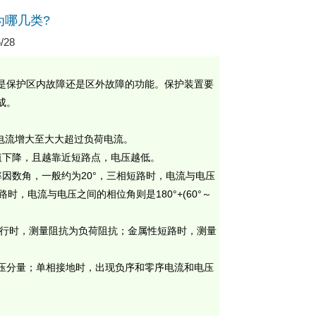
为哪几类?
28
是保护区内故障还是区外故障的功能。保护装置要
成。
电流
增大至大大超过
负荷电流
。
值下降，且越靠近短路点，电压越低。
率因数角，一般约为
20°
，
三相短路
时，电流与电压
路
时，电流与电压之间的相位角则是
180°+(60°
～
行时，测量阻抗为负荷阻抗；金属性短路时，测量
压
分量；单相接地时，出现负序和
零序电流
和电压