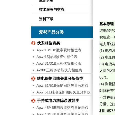
服务承诺
技术服务与交流
资料下载
基本原理
继电保护
爱邦产品分类
实现这一
伏安相位表类
电力系统
Apwr13/13B数字双钳相位表
(1)
电流
Apwr15抗谐波双钳相位表
(2)
电压
Apwr31/31B三相伏安相位表
(3)
电流
A-300三相多功能伏安相位表
之间的相
85°)
。
继电保护回路矢量分析仪类
(4)
测量
Apwr51/51B保护回路矢量分析仪
阻抗转变
Apwr51E继电保护回路矢量分析仪
不对称短
手持式电力故障录波器类
分量。这
Apwr45/45B四通道交流量记录仪
利用短路
Apwr43/44B直流及开关量记录仪