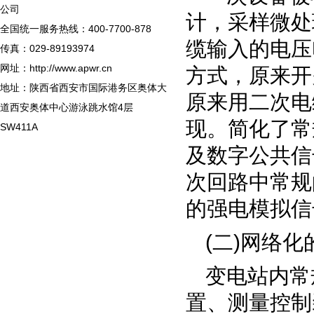
公司
计，采样
微处
全国统一服务热线：400-7700-878
缆输入的电压
传真：029-89193974
网址：http://www.apwr.cn
方式，原来开
地址：陕西省西安市国际港务区奥体大
原来用二次电
道西安奥体中心游泳跳水馆4层
现。简化了常
SW411A
及数字公共信
次回路中常规
的强电
模拟信
(
二
)
网络化
变电站内常
置、测量控制