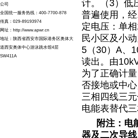
计。（
3
）低
公司
普遍使用，经
全国统一服务热线：400-7700-878
传真：029-89193974
定电压：单相
网址：http://www.apwr.cn
民小区及小动
地址：陕西省西安市国际港务区奥体大
道西安奥体中心游泳跳水馆4层
5
（
30
）
A
、
1
SW411A
读出。由
10k
为了正确计量
否接地或中心
三相四线三元
电能表替代三
附注：电能
器及二次导线