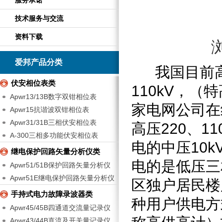
服务承诺
技术服务与交流
资料下载
爱邦产品分类
我国目前高
伏安相位表类
110kV
，（特
Apwr13/13B数字双钳相位表
家电网公司在
Apwr15抗谐波双钳相位表
Apwr31/31B三相伏安相位表
高压
220
、
11
A-300三相多功能伏安相位表
电的中压
10k
继电保护回路矢量分析仪类
电的是低压三
Apwr51/51B保护回路矢量分析仪
Apwr51E继电保护回路矢量分析仪
区独户居民楼
手持式电力故障录波器类
种用户供电方
Apwr45/45B四通道交流量记录仪
Apwr43/44B直流及开关量记录仪