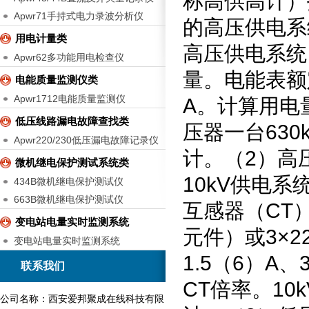
称高供高计）
Apwr71手持式电力录波分析仪
的高压供电系
用电计量类
高压供电系统
Apwr62多功能用电检查仪
量。电能表额
电能质量监测仪类
Apwr1712电能质量监测仪
A
。计算用电
低压线路漏电故障查找类
压器一台
630
Apwr220/230低压漏电故障记录仪
计。（
2
）高
微机继电保护测试系统类
10kV
供电系
434B微机继电保护测试仪
663B微机继电保护测试仪
互感器（
CT
变电站电量实时监测系统
元件）或
3
×
2
变电站电量实时监测系统
1.5
（
6
）
A
、
联系我们
CT
倍率。
10k
公司名称：西安爱邦聚成在线科技有限