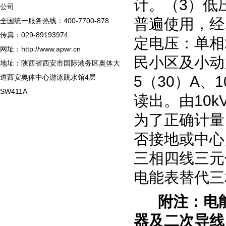
计。（
3
）低
公司
普遍使用，经
全国统一服务热线：400-7700-878
传真：029-89193974
定电压：单相
网址：http://www.apwr.cn
民小区及小动
地址：陕西省西安市国际港务区奥体大
道西安奥体中心游泳跳水馆4层
5
（
30
）
A
、
1
SW411A
读出。由
10k
为了正确计量
否接地或中心
三相四线三元
电能表替代三
附注：电能
器及二次导线