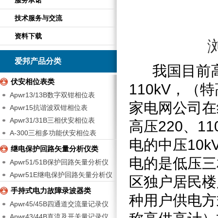
服务承诺
技术服务与交流
资料下载
爱邦产品分类
我国目前高
伏安相位表类
110kV
，（特
Apwr13/13B数字双钳相位表
家电网公司在
Apwr15抗谐波双钳相位表
Apwr31/31B三相伏安相位表
高压
220
、
11
A-300三相多功能伏安相位表
电的中压
10k
继电保护回路矢量分析仪类
电的是低压三
Apwr51/51B保护回路矢量分析仪
Apwr51E继电保护回路矢量分析仪
区独户居民楼
手持式电力故障录波器类
种用户供电方
Apwr45/45B四通道交流量记录仪
Apwr43/44B直流及开关量记录仪