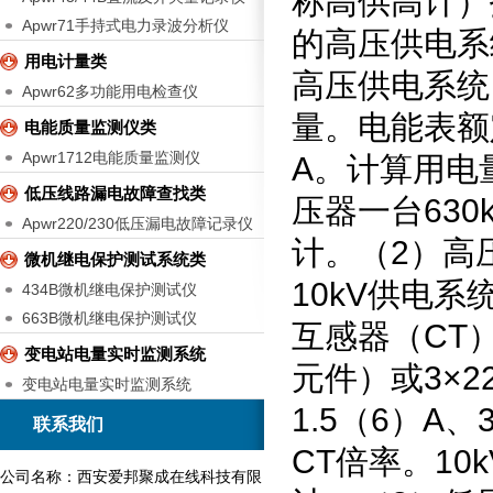
称高供高计）
Apwr71手持式电力录波分析仪
的高压供电系
用电计量类
高压供电系统
Apwr62多功能用电检查仪
量。电能表额
电能质量监测仪类
Apwr1712电能质量监测仪
A
。计算用电
低压线路漏电故障查找类
压器一台
630
Apwr220/230低压漏电故障记录仪
计。（
2
）高
微机继电保护测试系统类
10kV
供电系
434B微机继电保护测试仪
663B微机继电保护测试仪
互感器（
CT
变电站电量实时监测系统
元件）或
3
×
2
变电站电量实时监测系统
1.5
（
6
）
A
、
联系我们
CT
倍率。
10k
公司名称：西安爱邦聚成在线科技有限