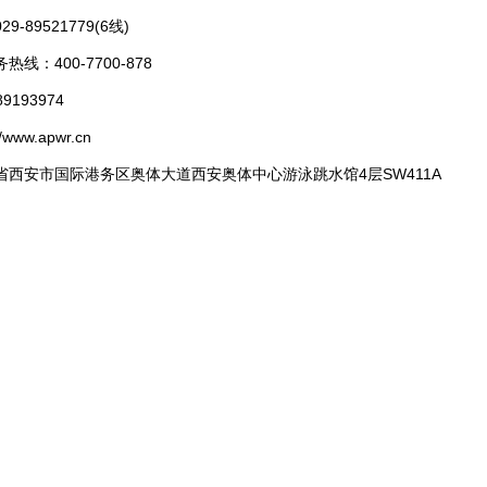
-89521779(6线)
线：400-7700-878
9193974
/www.apwr.cn
省西安市国际港务区奥体大道西安奥体中心游泳跳水馆4层SW411A