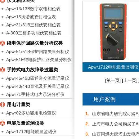
伏安相位表类
Apwr13/13B数字双钳相位表
Apwr15抗谐波双钳相位表
Apwr31/31B三相伏安相位表
A-300三相多功能伏安相位表
继电保护回路矢量分析仪类
Apwr51/51B保护回路矢量分析仪
Apwr51E继电保护回路矢量分析仪
Apwr1712电能质量监测仪
手持式电力故障录波器类
Apwr45/45B四通道交流量记录仪
[第一页] [上一页]
Apwr43/44B直流及开关量记录仪
Apwr71手持式电力录波分析仪
用户案例
VIEW MORE
用电计量类
Apwr62多功能用电检查仪
Apwr1712电能质量监测仪
1、
山东省电力研究院订购A
电能质量监测仪类
2、
上海市电力公司购买了A
Apwr1712电能质量监测仪
3、
山西同煤大唐塔山发电有