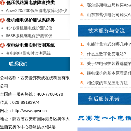
低压线路漏电故障查找类
4、
鄂尔多斯电业局购买Ap
Apwr220/230低压漏电故障记录仪
5、
山东东营供电公司购买A
微机继电保护测试系统类
434B微机继电保护测试仪
技术服务与交流
663B微机继电保护测试仪
1、
电能计量方式分哪几种
变电站电量实时监测系统
变电站电量实时监测系统
2、
什么是数字化变电站?
3、
关于继电保护装置选型
联系我们
4、
继电保护的基本原理是什
公司名称：西安爱邦聚成在线科技有限
5、
相位表的常见应用方法
公司
全国统一服务热线：400-7700-878
售后服务承诺
传真：029-89193974
网址：http://www.apwr.cn
地址：陕西省西安市国际港务区奥体大
道西安奥体中心游泳跳水馆4层