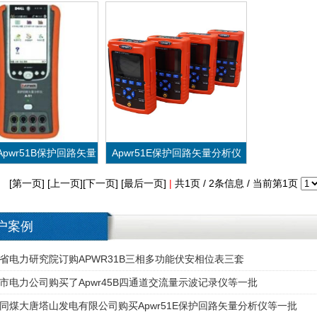
1/Apwr51B保护回路矢量
Apwr51E保护回路矢量分析仪
分析仪
[第一页] [上一页][下一页] [最后一页]
|
共1页 / 2条信息 / 当前第1页
户案例
VIEW MORE
VIEW MORE
1/Apwr51B保护回路矢量
Apwr51E保护回路矢量分析仪
省电力研究院订购APWR31B三相多功能伏安相位表三套
市电力公司购买了Apwr45B四通道交流量示波记录仪等一批
分析仪
同煤大唐塔山发电有限公司购买Apwr51E保护回路矢量分析仪等一批