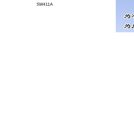
SW411A