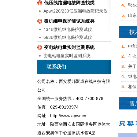
低压线路漏电故障查找类
4、
鄂尔
Apwr220/230低压漏电故障记录仪
5、
山东
微机继电保护测试系统类
434B微机继电保护测试仪
技
663B微机继电保护测试仪
1、
电能
变电站电量实时监测系统
变电站电量实时监测系统
2、
什么
3、
关于
联系我们
4、
继电
公司名称：西安爱邦聚成在线科技有限
5、
相位
公司
全国统一服务热线：400-7700-878
售
传真：029-89193974
网址：http://www.apwr.cn
地址：陕西省西安市国际港务区奥体大
道西安奥体中心游泳跳水馆4层